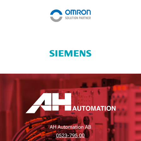
AH Automation AB
0523-795 00