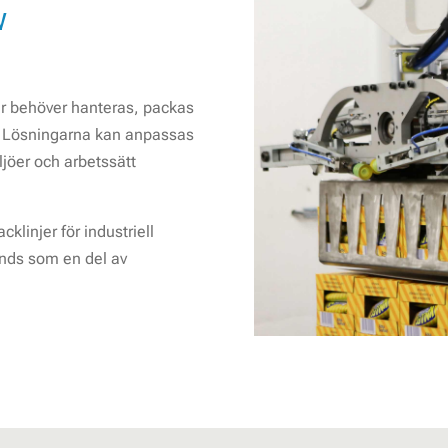
v
er behöver hanteras, packas
e. Lösningarna kan anpassas
ljöer och arbetssätt
klinjer för industriell
änds som en del av