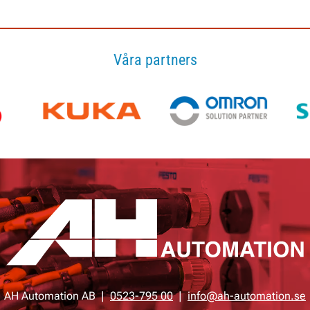
Våra partners
AH Automation AB |
0523-795 00
|
info@ah-automation.se