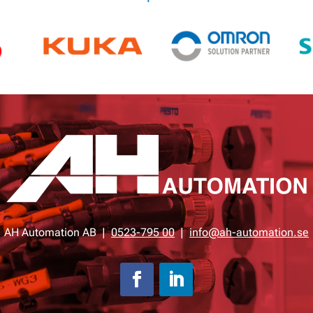
AH Automation AB |
0523-795 00
|
info@ah-automation.se